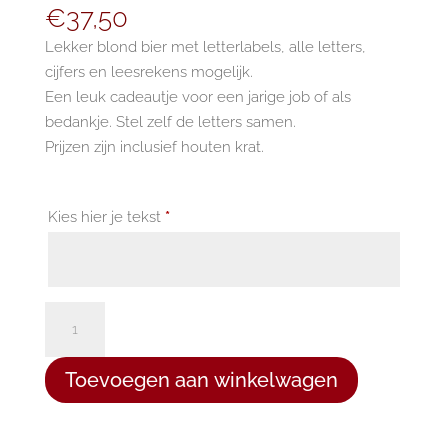
€
37,50
Lekker blond bier met letterlabels, alle letters,
cijfers en leesrekens mogelijk.
Een leuk cadeautje voor een jarige job of als
bedankje. Stel zelf de letters samen.
Prijzen zijn inclusief houten krat.
Kies hier je tekst
*
Letterbier
11
flesjes
Toevoegen aan winkelwagen
aantal