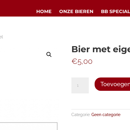
HOME
ONZE BIEREN
BB SPECIA
el
Bier met eig
€
5,00
Bier
Toevoegen
met
eigen
label
aantal
Categorie:
Geen categorie