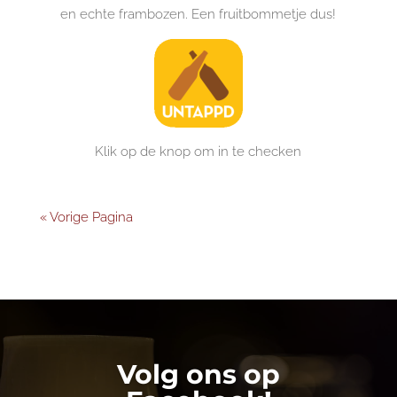
en echte frambozen. Een fruitbommetje dus!
Klik op de knop om in te checken
« Vorige Pagina
Volg ons op