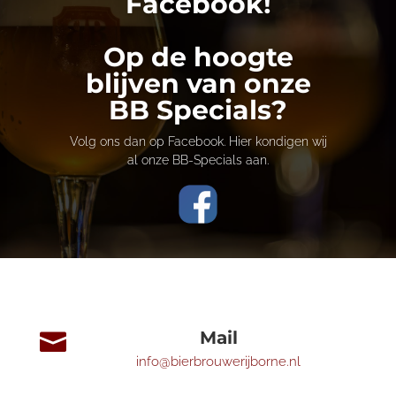
Facebook!
Op de hoogte
blijven van onze
BB Specials?
Volg ons dan op Facebook. Hier kondigen wij
al onze BB-Specials aan.
Mail

info@bierbrouwerijborne.nl