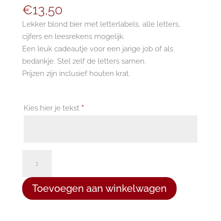
€
13,50
Lekker blond bier met letterlabels, alle letters,
cijfers en leesrekens mogelijk.
Een leuk cadeautje voor een jarige job of als
bedankje. Stel zelf de letters samen.
Prijzen zijn inclusief houten krat.
Kies hier je tekst
*
Letterbier
3
flesjes
Toevoegen aan winkelwagen
aantal