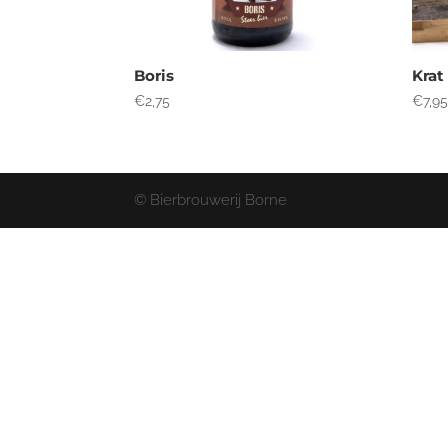
Boris
Krat
€
2,75
€
7,9
© Bierbrouwerij Borne