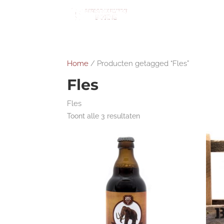
Home
/ Producten getagged “Fles”
Fles
Fles
Toont alle 3 resultaten