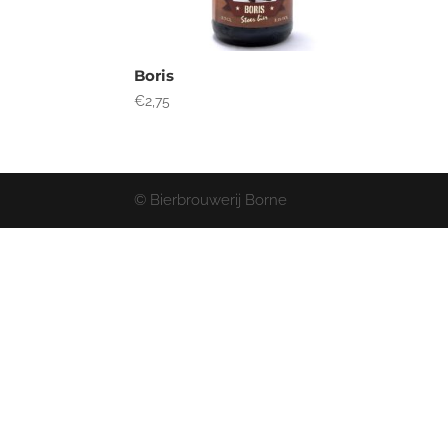
Boris
€
2,75
© Bierbrouwerij Borne