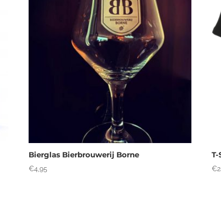
Bierglas Bierbrouwerij Borne
T-
€
4,95
€
2